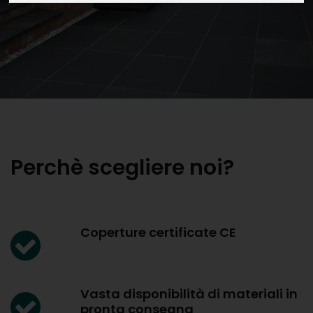
Perchè scegliere noi?
Coperture certificate CE
Vasta disponibilità di materiali in
pronta consegna