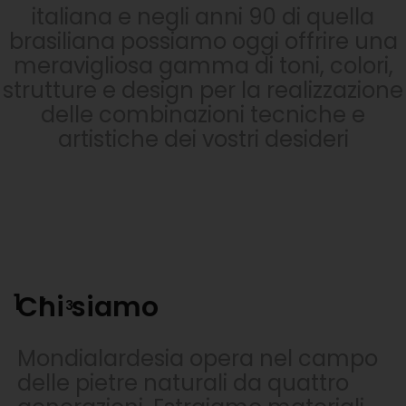
italiana e negli anni 90 di quella
brasiliana possiamo oggi offrire una
meravigliosa gamma di toni, colori,
strutture e design per la realizzazione
delle combinazioni tecniche e
artistiche dei vostri desideri
1
Chi siamo
Materiali
Chi siamo
Materiali
Chi siamo
Materiali
/
3
Prodotti
Prodotti
Prodotti
Mondialardesia opera nel campo
Eseguiamo lavorazioni e sviluppo
Mondialardesia opera nel campo
Eseguiamo lavorazioni e sviluppo
Mondialardesia opera nel campo
Eseguiamo lavorazioni e sviluppo
delle pietre naturali da quattro
progetti in qualsiasi tipo di marmi e
delle pietre naturali da quattro
progetti in qualsiasi tipo di marmi e
delle pietre naturali da quattro
progetti in qualsiasi tipo di marmi e
Tutti i lavori da noi realizzati sono
Tutti i lavori da noi realizzati sono
Tutti i lavori da noi realizzati sono